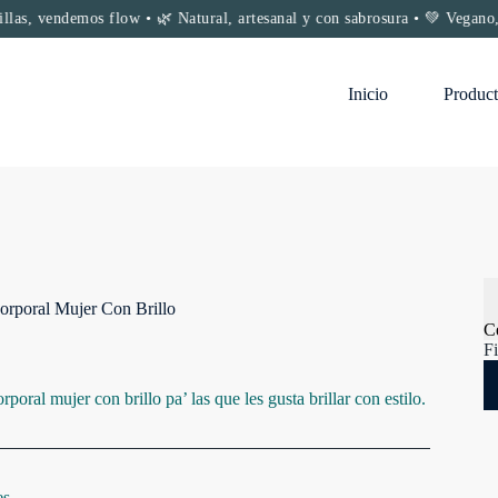
demos flow • 🌿 Natural, artesanal y con sabrosura • 💚 Vegano, conscien
Inicio
Product
orporal Mujer Con Brillo
C
Fi
poral mujer con brillo pa’ las que les gusta brillar con estilo.
es