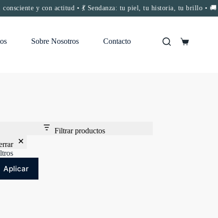
te y con actitud • 💃 Sendanza: tu piel, tu historia, tu brillo • 🚚 Enví
os
Sobre Nosotros
Contacto
Carro
de
compra
Filtrar productos
errar
ltros
Aplicar