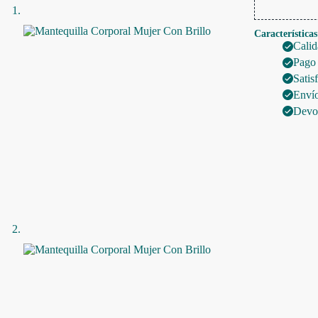
Características
Calid
Pago
Satis
Envío
Devol