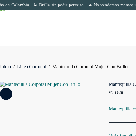
Saltar
Colombia • 💫 Brilla sin pedir permiso • 🔥 No vendemos mantequillas, ven
al
contenido
Inicio
/
Linea Corporal
/
Mantequilla Corporal Mujer Con Brillo
Mantequilla C
$
29.800
Mantequilla cor
188 disponibl